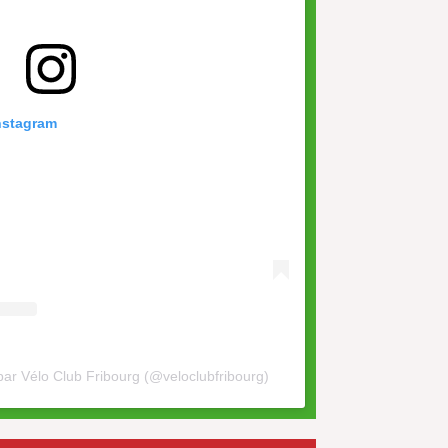
Instagram
par Vélo Club Fribourg (@veloclubfribourg)